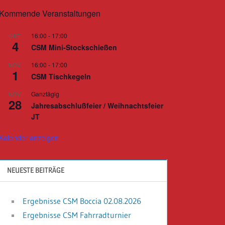
Kommende Veranstaltungen
16:00
-
17:00
OKT.
4
CSM Mini-Stockschießen
16:00
-
17:00
NOV.
1
CSM Tischkegeln
Ganztägig
NOV.
28
Jahresabschlußfeier / Weihnachtsfeier
JT
Kalender anzeigen
NEUESTE BEITRÄGE
Ergebnisse CSM Boccia 02.08.2026
Ergebnisse CSM Fahrradturnier