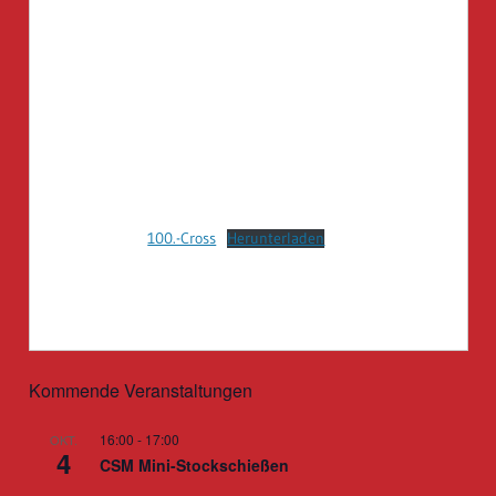
100.-Cross
Herunterladen
Kommende Veranstaltungen
16:00
-
17:00
OKT.
4
CSM Mini-Stockschießen