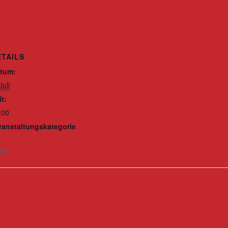
ETAILS
tum:
Juli
it:
:00
ranstaltungskategorie
SM