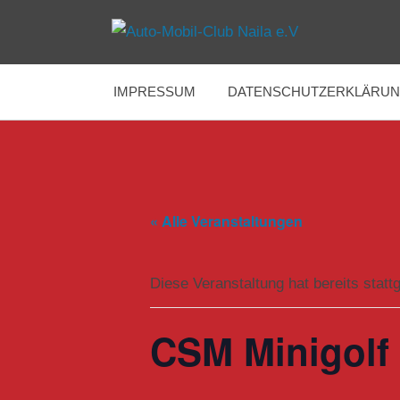
Zum
Inhalt
Immer
Auto-
springen
am
Limit
IMPRESSUM
DATENSCHUTZERKLÄRU
Mobil-
Club
Naila
« Alle Veranstaltungen
e.V
Diese Veranstaltung hat bereits statt
CSM Minigolf