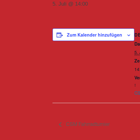
5. Juli @ 14:00
D
Zum Kalender hinzufügen
Da
5. 
Ze
14
Ve
:
C
CSM Fahrradturnier