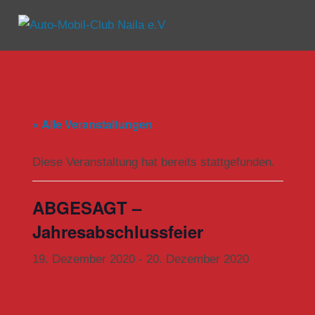
Zum
Inhalt
Menü
Auto-
springen
Mobil-
Club
« Alle Veranstaltungen
Naila
e.V
Diese Veranstaltung hat bereits stattgefunden.
ABGESAGT –
Jahresabschlussfeier
19. Dezember 2020
-
20. Dezember 2020