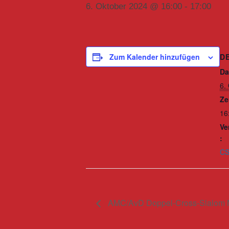
6. Oktober 2024 @ 16:00
-
17:00
D
Zum Kalender hinzufügen
Da
6.
Ze
16
Ve
:
C
AMC/AvD Doppel-Cross-Slalom N