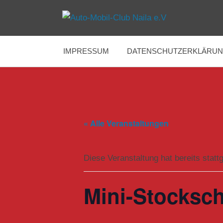
Zum
Inhalt
Immer
Auto-
springen
am
Limit
IMPRESSUM
DATENSCHUTZERKLÄRU
Mobil-
Club
Naila
« Alle Veranstaltungen
e.V
Diese Veranstaltung hat bereits statt
Mini-Stocksc