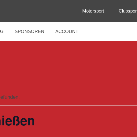
Motorsport
Clubspor
NG
SPONSOREN
ACCOUNT
gefunden.
hießen