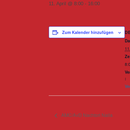
11. April @ 8:00
-
16:00
D
Zum Kalender hinzufügen
Da
11.
Ze
8:
Ve
:
Ve
AMC/AvD Nachtori Naila