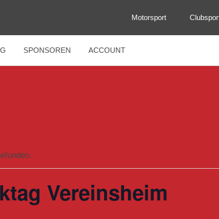
Motorsport
Clubspor
NG
SPONSOREN
ACCOUNT
gefunden.
cktag Vereinsheim