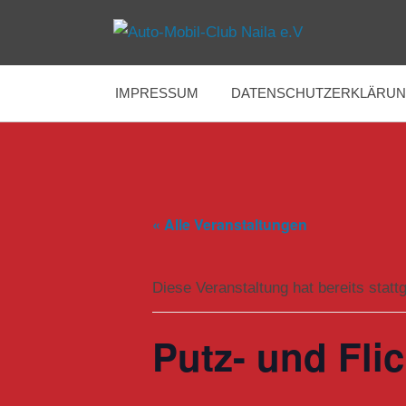
Zum
Inhalt
Immer
Auto-
springen
am
Limit
IMPRESSUM
DATENSCHUTZERKLÄRU
Mobil-
Club
Naila
« Alle Veranstaltungen
e.V
Diese Veranstaltung hat bereits statt
Putz- und Fli