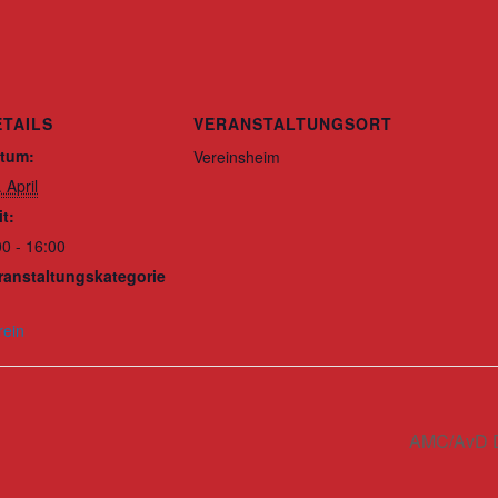
ETAILS
VERANSTALTUNGSORT
tum:
Vereinsheim
 April
it:
00 - 16:00
ranstaltungskategorie
rein
AMC/AvD D