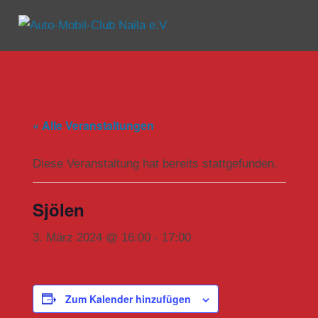
Zum
Inhalt
Menü
Auto-
springen
Mobil-
Club
« Alle Veranstaltungen
Naila
e.V
Diese Veranstaltung hat bereits stattgefunden.
Sjölen
3. März 2024 @ 16:00
-
17:00
Zum Kalender hinzufügen