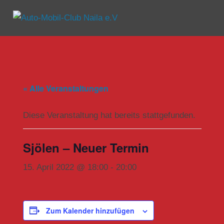
Zum
Inhalt
Menü
Auto-
springen
Mobil-
Club
« Alle Veranstaltungen
Naila
e.V
Diese Veranstaltung hat bereits stattgefunden.
Sjölen – Neuer Termin
15. April 2022 @ 18:00
-
20:00
Zum Kalender hinzufügen