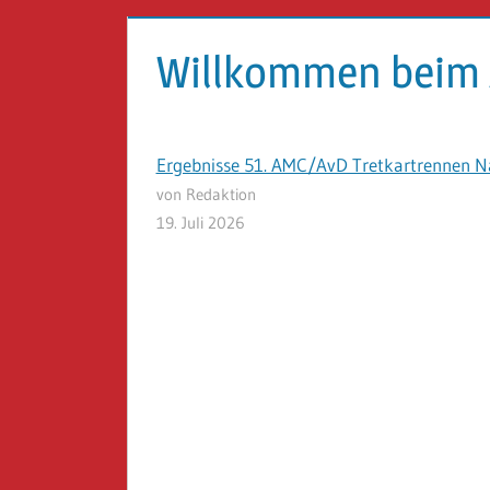
Willkommen beim A
Ergebnisse 51. AMC/AvD Tretkartrennen N
von Redaktion
19. Juli 2026