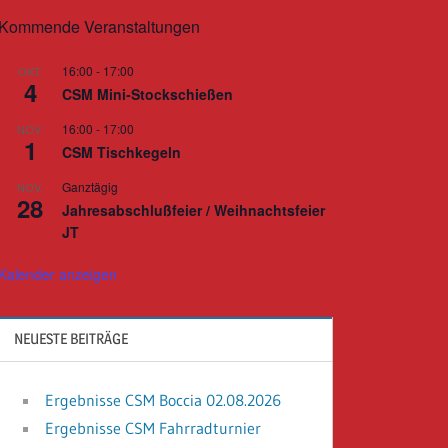
Kommende Veranstaltungen
16:00
-
17:00
OKT.
4
CSM Mini-Stockschießen
16:00
-
17:00
NOV.
1
CSM Tischkegeln
Ganztägig
NOV.
28
Jahresabschlußfeier / Weihnachtsfeier
JT
Kalender anzeigen
NEUESTE BEITRÄGE
Ergebnisse CSM Boccia 02.08.2026
Ergebnisse CSM Fahrradturnier