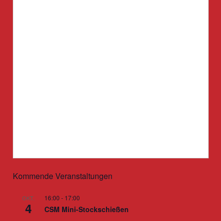
Passwort
Angemeldet bleiben
Registrieren
Passwort vergessen?
Kommende Veranstaltungen
16:00
-
17:00
OKT.
4
CSM Mini-Stockschießen