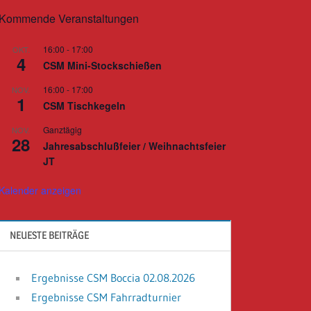
Kommende Veranstaltungen
16:00
-
17:00
OKT.
4
CSM Mini-Stockschießen
16:00
-
17:00
NOV.
1
CSM Tischkegeln
Ganztägig
NOV.
28
Jahresabschlußfeier / Weihnachtsfeier
JT
Kalender anzeigen
NEUESTE BEITRÄGE
Ergebnisse CSM Boccia 02.08.2026
Ergebnisse CSM Fahrradturnier