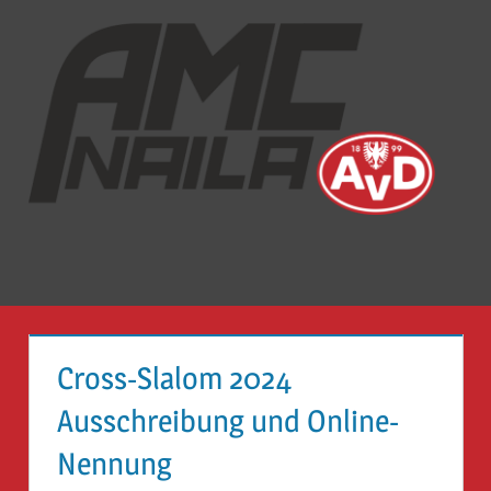
Zum
Inhalt
springen
Auto-
Mobil-
Club
Naila
Menü
e.V
Cross-Slalom 2024
Ausschreibung und Online-
Nennung