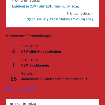
Beitragsnavigation
Vorheriger Beitrag
Ergebnisse CSM Fahrradturnier 01.05.2024
Nächster Beitrag
Ergebnisse 104. Cross Slalom am 01.09.2024
Kommende Veranstaltungen
16:00
-
17:00
OKT.
4
CSM Mini-Stockschießen
16:00
-
17:00
NOV.
1
CSM Tischkegeln
Ganztägig
NOV.
28
Jahresabschlußfeier / Weihnachtsfeier JT
Kalender anzeigen
NEUESTE BEITRÄGE