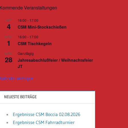
Kommende Veranstaltungen
16:00
-
17:00
OKT.
4
CSM Mini-Stockschießen
16:00
-
17:00
NOV.
1
CSM Tischkegeln
Ganztägig
NOV.
28
Jahresabschlußfeier / Weihnachtsfeier
JT
Kalender anzeigen
NEUESTE BEITRÄGE
Ergebnisse CSM Boccia 02.08.2026
Ergebnisse CSM Fahrradturnier