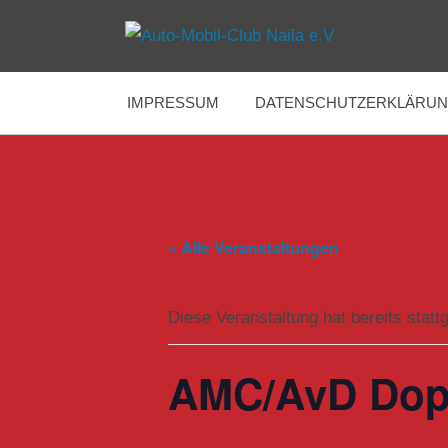
Zum
Inhalt
Immer
Auto-
springen
am
Limit
IMPRESSUM
DATENSCHUTZERKLÄRU
Mobil-
Club
Naila
« Alle Veranstaltungen
e.V
Diese Veranstaltung hat bereits statt
AMC/AvD Dopp