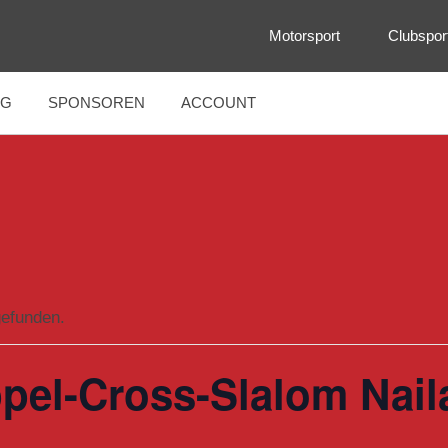
Motorsport
Clubspor
NG
SPONSOREN
ACCOUNT
gefunden.
el-Cross-Slalom Nail