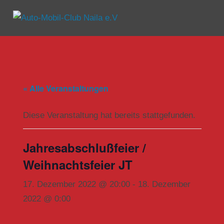
Zum
Inhalt
Menü
Auto-
springen
Mobil-
Club
« Alle Veranstaltungen
Naila
e.V
Diese Veranstaltung hat bereits stattgefunden.
Jahresabschlußfeier /
Weihnachtsfeier JT
17. Dezember 2022 @ 20:00
-
18. Dezember
2022 @ 0:00