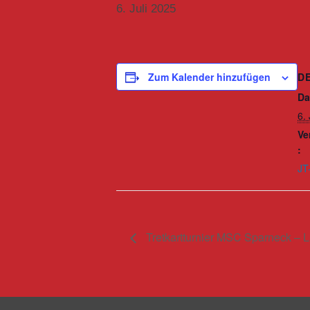
6. Juli 2025
D
Zum Kalender hinzufügen
Da
6.
Ve
:
JT
Tretkartturnier MSC Sparneck – La