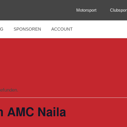
Motorsport
Clubspor
NG
SPONSOREN
ACCOUNT
gefunden.
n AMC Naila