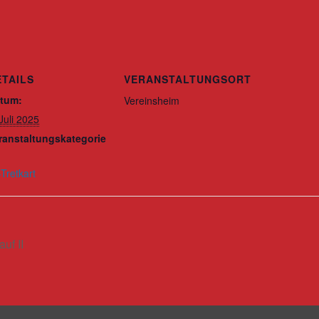
ETAILS
VERANSTALTUNGSORT
tum:
Vereinsheim
 Juli 2025
ranstaltungskategorie
-Tretkart
uf II