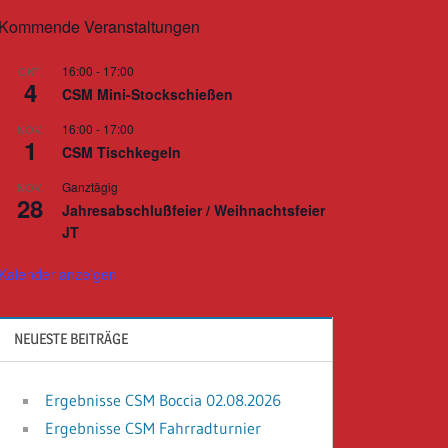
Kommende Veranstaltungen
16:00
-
17:00
OKT.
4
CSM Mini-Stockschießen
16:00
-
17:00
NOV.
1
CSM Tischkegeln
Ganztägig
NOV.
28
Jahresabschlußfeier / Weihnachtsfeier
JT
Kalender anzeigen
NEUESTE BEITRÄGE
Ergebnisse CSM Boccia 02.08.2026
Ergebnisse CSM Fahrradturnier