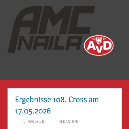
Zum
Inhalt
springen
Auto-
Mobil-
Club
Naila
Menü
e.V
Ergebnisse 108. Cross am
17.05.2026
17. MAI 2026
REDAKTION