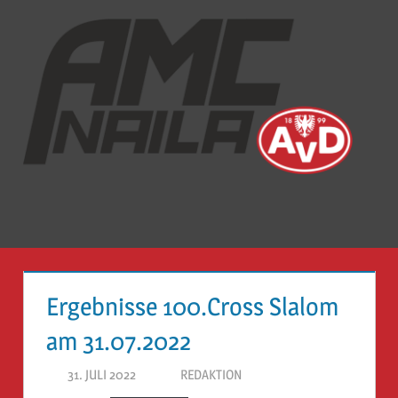
Zum
Inhalt
springen
Auto-
Mobil-
Club
Naila
Menü
e.V
Ergebnisse 100.Cross Slalom
am 31.07.2022
31. JULI 2022
REDAKTION