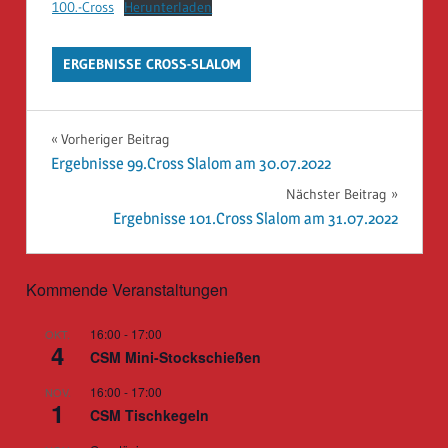
100.-Cross
Herunterladen
ERGEBNISSE CROSS-SLALOM
Beitragsnavigation
Vorheriger Beitrag
Ergebnisse 99.Cross Slalom am 30.07.2022
Nächster Beitrag
Ergebnisse 101.Cross Slalom am 31.07.2022
Kommende Veranstaltungen
16:00
-
17:00
OKT.
4
CSM Mini-Stockschießen
16:00
-
17:00
NOV.
1
CSM Tischkegeln