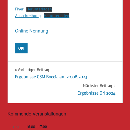
Flyer
Herunterladen
Ausschreibung
Herunterladen
Online Nennung
ORI
Beitragsnavigation
Vorheriger Beitrag
Ergebnisse CSM Boccia am 20.08.2023
Nächster Beitrag
Ergebnisse Ori 2024
Kommende Veranstaltungen
16:00
-
17:00
OKT.