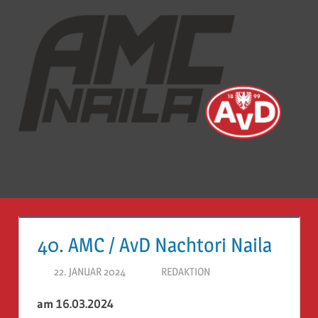
Zum
Inhalt
springen
Auto-
Mobil-
Club
Naila
Menü
e.V
40. AMC / AvD Nachtori Naila
22. JANUAR 2024
REDAKTION
am 16.03.2024