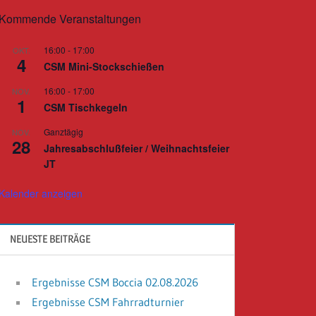
Kommende Veranstaltungen
16:00
-
17:00
OKT.
4
CSM Mini-Stockschießen
16:00
-
17:00
NOV.
1
CSM Tischkegeln
Ganztägig
NOV.
28
Jahresabschlußfeier / Weihnachtsfeier
JT
Kalender anzeigen
NEUESTE BEITRÄGE
Ergebnisse CSM Boccia 02.08.2026
Ergebnisse CSM Fahrradturnier